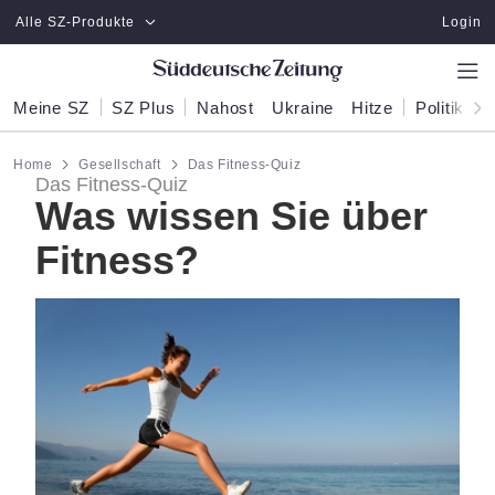
Zum Hauptinhalt springen
Alle SZ-Produkte
Login
Meine SZ
SZ Plus
Nahost
Ukraine
Hitze
Politik
W
Home
Gesellschaft
Das Fitness-Quiz
Das Fitness-Quiz
Was wissen Sie über
Fitness?