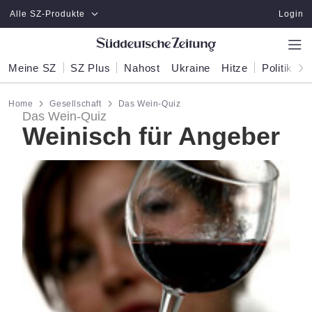
Zum Hauptinhalt springen
Alle SZ-Produkte
Login
Meine SZ
SZ Plus
Nahost
Ukraine
Hitze
Politik
W
Home
Gesellschaft
Das Wein-Quiz
Das Wein-Quiz
Weinisch für Angeber