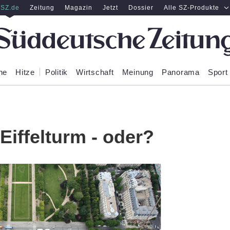
SZ.de
Zeitung
Magazin
Jetzt
Dossier
Alle SZ-Produkte
ne
Hitze
Politik
Wirtschaft
Meinung
Panorama
Sport
Eiffelturm - oder?