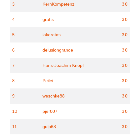
3
KernKompetenz
30
4
graf.s
30
5
iakaratas
30
6
delusiongrande
30
7
Hans-Joachim Knopf
30
8
Peilei
30
9
weschke88
30
10
pjer007
30
11
gulp68
30