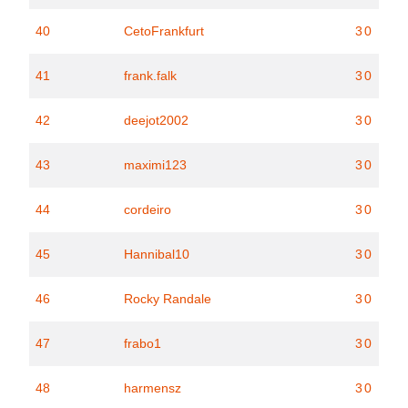
40
CetoFrankfurt
30
41
frank.falk
30
42
deejot2002
30
43
maximi123
30
44
cordeiro
30
45
Hannibal10
30
46
Rocky Randale
30
47
frabo1
30
48
harmensz
30