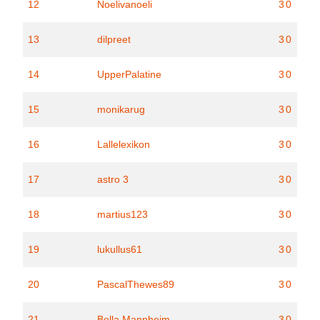
12
Noelivanoeli
30
13
dilpreet
30
14
UpperPalatine
30
15
monikarug
30
16
Lallelexikon
30
17
astro 3
30
18
martius123
30
19
lukullus61
30
20
PascalThewes89
30
21
Bella Mannheim
30