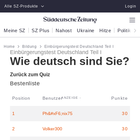
Zum Hauptinhalt springen
Alle SZ-Produkte
Login
Meine SZ
SZ Plus
Nahost
Ukraine
Hitze
Politik
W
Home
Bildung
Einbürgerungstest Deutschland Teil I
Einbürgerungstest Deutschland Teil I
Wie deutsch sind Sie?
Zurück zum Quiz
Bestenliste
Position
Benutzer
Punkte
1
Ph&#xF6;nix75
30
2
Volker300
30