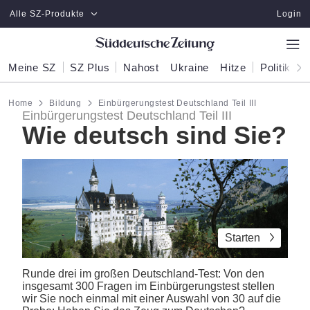
Zum Hauptinhalt springen
Alle SZ-Produkte
Login
Meine SZ
SZ Plus
Nahost
Ukraine
Hitze
Politik
W
Home
Bildung
Einbürgerungstest Deutschland Teil III
Einbürgerungstest Deutschland Teil III
Wie deutsch sind Sie?
Starten
Runde drei im großen Deutschland-Test: Von den
insgesamt 300 Fragen im Einbürgerungstest stellen
wir Sie noch einmal mit einer Auswahl von 30 auf die