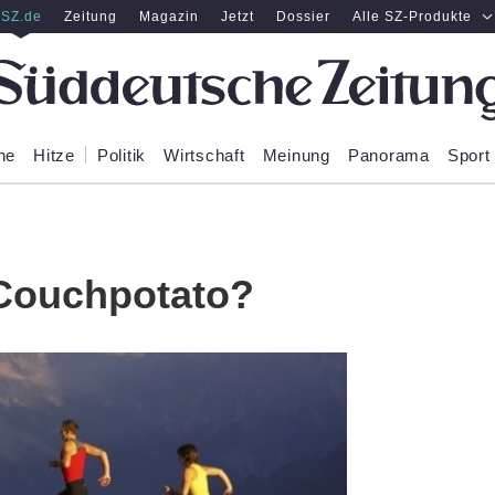
SZ.de
Zeitung
Magazin
Jetzt
Dossier
Alle SZ-Produkte
ne
Hitze
Politik
Wirtschaft
Meinung
Panorama
Sport
 Couchpotato?