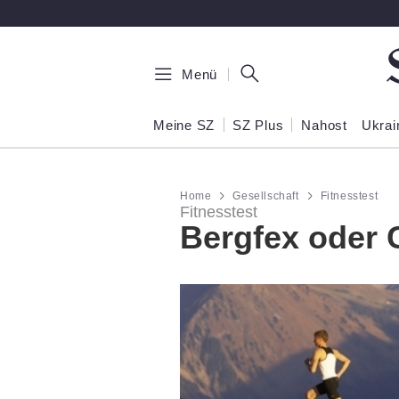
Zum Hauptinhalt springen
Menü
Meine SZ
SZ Plus
Nahost
Ukrai
Home
Gesellschaft
Fitnesstest
Fitnesstest
Bergfex oder