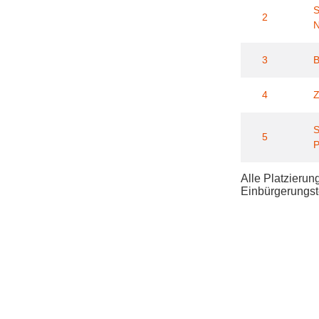
S
2
3
B
4
S
5
P
Alle Platzieru
Einbürgerungst