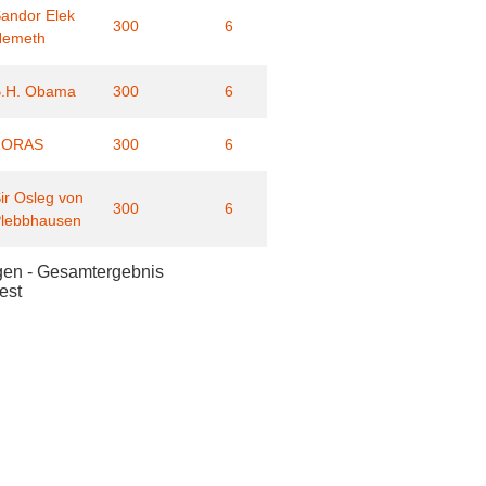
andor Elek
300
6
Nemeth
.H. Obama
300
6
ZORAS
300
6
ir Osleg von
300
6
lebbhausen
ngen - Gesamtergebnis
est