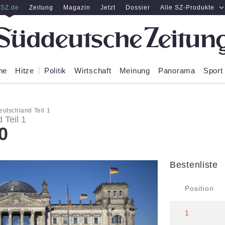
SZ.de
Zeitung
Magazin
Jetzt
Dossier
Alle SZ-Produkte
ne
Hitze
Politik
Wirtschaft
Meinung
Panorama
Sport
utschland Teil 1
 Teil 1
0
Bestenliste
Position
1