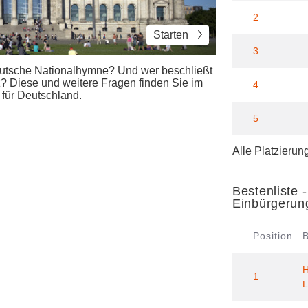
2
Starten
3
eutsche Nationalhymne? Und wer beschließt
? Diese und weitere Fragen finden Sie im
4
 für Deutschland.
5
Alle Platzierun
Bestenliste 
Einbürgerun
Position
H
1