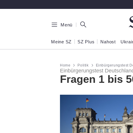
Zum Hauptinhalt springen
Menü
Meine SZ
SZ Plus
Nahost
Ukrai
Home
Politik
Einbürgerungstest De
Einbürgerungstest Deutschland
Fragen 1 bis 5