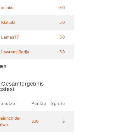
xstatic
50
KlatteB
50
Lamas77
50
LawrentijBerija
50
gen
- Gesamtergebnis
gstest
Benutzer
Punkte
Spiele
einrich der
300
6
Löwe