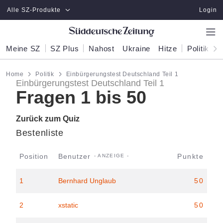
Zum Hauptinhalt springen
Alle SZ-Produkte
Login
Meine SZ
SZ Plus
Nahost
Ukraine
Hitze
Politik
W
Home
Politik
Einbürgerungstest Deutschland Teil 1
Einbürgerungstest Deutschland Teil 1
Fragen 1 bis 50
Zurück zum Quiz
Bestenliste
Position
Benutzer
Punkte
1
Bernhard Unglaub
50
2
xstatic
50