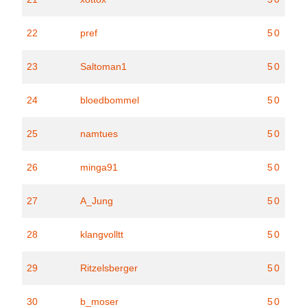
22
pref
50
23
Saltoman1
50
24
bloedbommel
50
25
namtues
50
26
minga91
50
27
A_Jung
50
28
klangvolltt
50
29
Ritzelsberger
50
30
b_moser
50