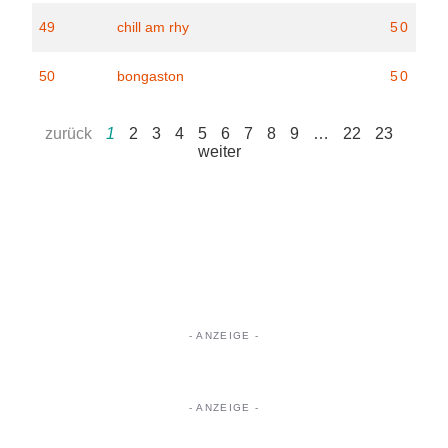
49
chill am rhy
50
50
bongaston
50
zurück
1
2
3
4
5
6
7
8
9
…
22
23
weiter