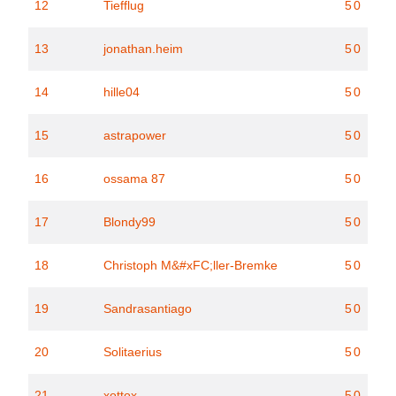
12
Tiefflug
50
13
jonathan.heim
50
14
hille04
50
15
astrapower
50
16
ossama 87
50
17
Blondy99
50
18
Christoph M&#xFC;ller-Bremke
50
19
Sandrasantiago
50
20
Solitaerius
50
21
xottox
50