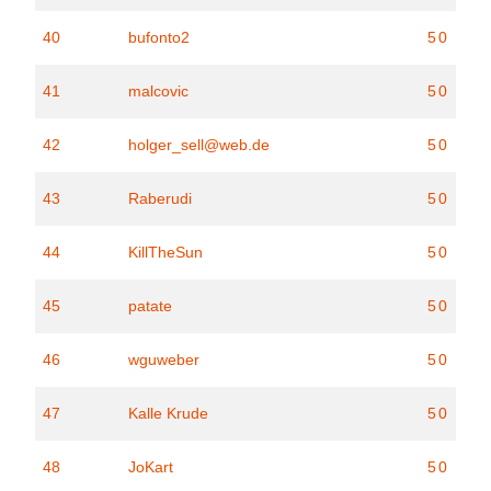
40
bufonto2
50
41
malcovic
50
42
holger_sell@web.de
50
43
Raberudi
50
44
KillTheSun
50
45
patate
50
46
wguweber
50
47
Kalle Krude
50
48
JoKart
50