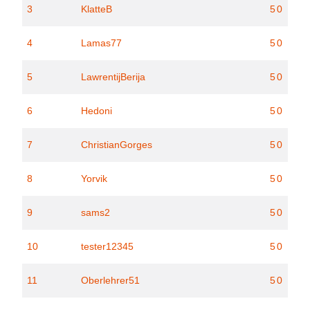
3
KlatteB
50
4
Lamas77
50
5
LawrentijBerija
50
6
Hedoni
50
7
ChristianGorges
50
8
Yorvik
50
9
sams2
50
10
tester12345
50
11
Oberlehrer51
50