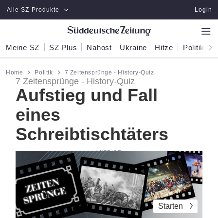
Zum Hauptinhalt springen
Alle SZ-Produkte
Login
Meine SZ
SZ Plus
Nahost
Ukraine
Hitze
Politik
W
Home
Politik
7 Zeitensprünge - History-Quiz
7 Zeitensprünge - History-Quiz
Aufstieg und Fall
eines
Schreibtischtäters
Starten