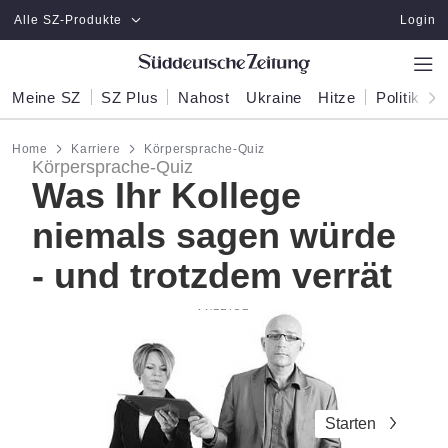
Zum Hauptinhalt springen
Alle SZ-Produkte
Login
Meine SZ
SZ Plus
Nahost
Ukraine
Hitze
Politik
W
Home
Karriere
Körpersprache-Quiz
Körpersprache-Quiz
Was Ihr Kollege
niemals sagen würde
- und trotzdem verrät
Starten