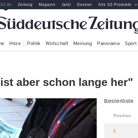
SZ.de
Zeitung
Magazin
Jetzt
Dossier
Alle SZ-Produkte
ne
Hitze
Politik
Wirtschaft
Meinung
Panorama
Sport
ist aber schon lange her"
Bestenliste
Position
1