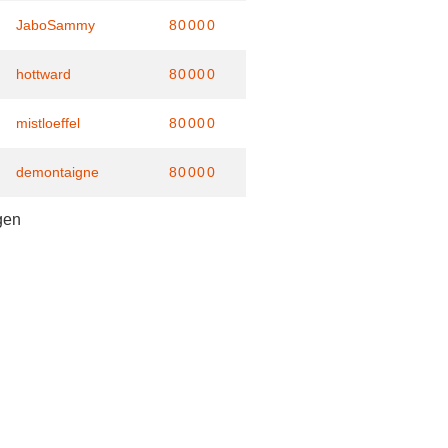
JaboSammy
80000
hottward
80000
mistloeffel
80000
demontaigne
80000
gen