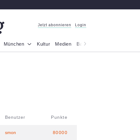
Jetzt abonnieren
Login
München
Kultur
Medien
Bayern
Reportage
Gesel
Benutzer
Punkte
smon
80000