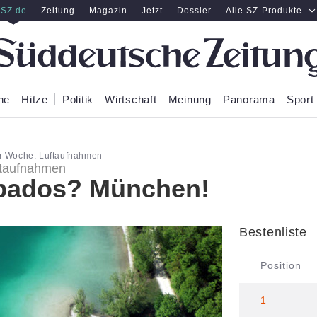
SZ.de
Zeitung
Magazin
Jetzt
Dossier
Alle SZ-Produkte
ne
Hitze
Politik
Wirtschaft
Meinung
Panorama
Sport
r Woche: Luftaufnahmen
ftaufnahmen
bados? München!
Bestenliste
Position
1