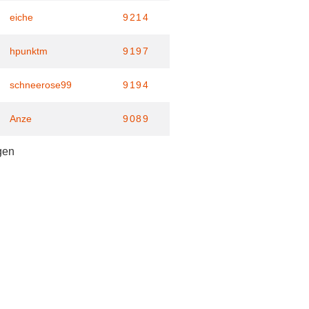
eiche
9214
hpunktm
9197
schneerose99
9194
Anze
9089
gen