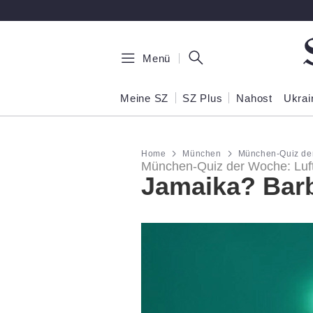
Zum Hauptinhalt springen
Menü
Meine SZ
SZ Plus
Nahost
Ukrai
Home
München
München-Quiz de
München-Quiz der Woche: Lu
Jamaika? Bar