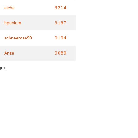
eiche
9214
hpunktm
9197
schneerose99
9194
Anze
9089
gen