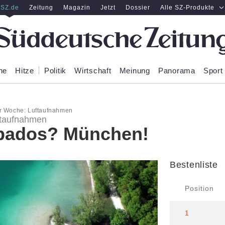
SZ.de
Zeitung
Magazin
Jetzt
Dossier
Alle SZ-Produkte
ne
Hitze
Politik
Wirtschaft
Meinung
Panorama
Sport
r Woche: Luftaufnahmen
ftaufnahmen
bados? München!
Bestenliste
Position
1