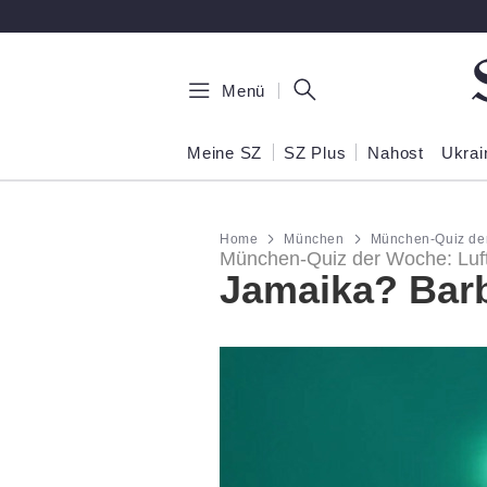
Zum Hauptinhalt springen
Menü
Meine SZ
SZ Plus
Nahost
Ukrai
Home
München
München-Quiz de
München-Quiz der Woche: Lu
Jamaika? Bar