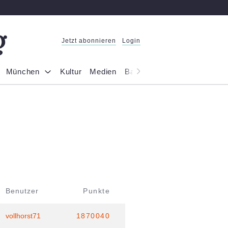
Jetzt abonnieren
Login
München
Kultur
Medien
Bayern
Reportage
Gesel
Benutzer
Punkte
vollhorst71
1870040