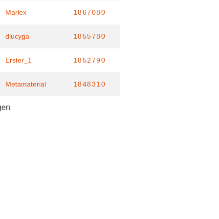
Marlex
1867080
dlucyga
1855780
Erster_1
1852790
Metamaterial
1848310
gen