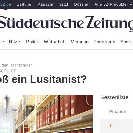
SZ.de
Zeitung
Magazin
Jetzt
Dossier
Alle SZ-Produkte
ne
Hitze
Politik
Wirtschaft
Meinung
Panorama
Sport
n den Hochschulen
schulen
ß ein Lusitanist?
Bestenliste
Position
1