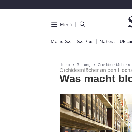
Zum Hauptinhalt springen
Menü
Meine SZ
SZ Plus
Nahost
Ukrai
Home
Bildung
Orchideenfächer a
Orchideenfächer an den Hoch
Was macht blo