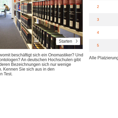
2
3
4
Starten
5
womit beschäftigt sich ein Onomastiker? Und
Alle Platzierun
äontologen? An deutschen Hochschulen gibt
r deren Bezeichnungen sich nur wenige
. Kennen Sie sich aus in den
n Test.