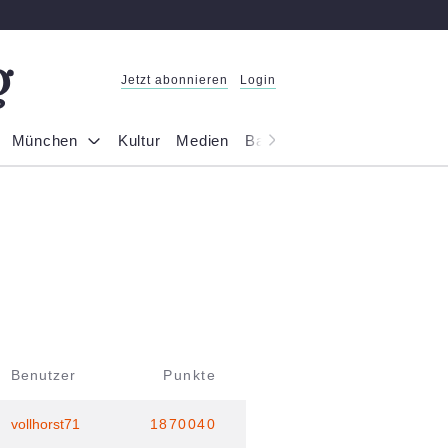
Jetzt abonnieren
Login
München
Kultur
Medien
Bayern
Reportage
Gesel
Benutzer
Punkte
vollhorst71
1870040