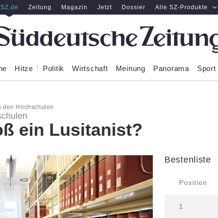
SZ.de
Zeitung
Magazin
Jetzt
Dossier
Alle SZ-Produkte
ne
Hitze
Politik
Wirtschaft
Meinung
Panorama
Sport
n den Hochschulen
schulen
ß ein Lusitanist?
Bestenliste
Position
1