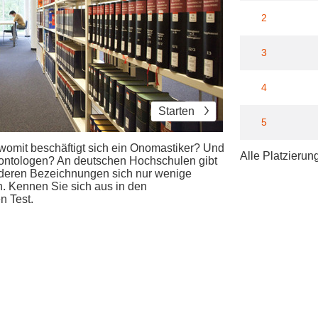
2
3
4
Starten
5
womit beschäftigt sich ein Onomastiker? Und
Alle Platzierun
äontologen? An deutschen Hochschulen gibt
r deren Bezeichnungen sich nur wenige
. Kennen Sie sich aus in den
n Test.