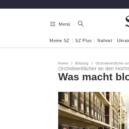
Zum Hauptinhalt springen
Menü
Meine SZ
SZ Plus
Nahost
Ukrai
Home
Bildung
Orchideenfächer a
Orchideenfächer an den Hoch
Was macht blo