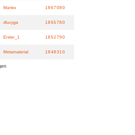
Marlex
1867080
dlucyga
1855780
Erster_1
1852790
Metamaterial
1848310
gen