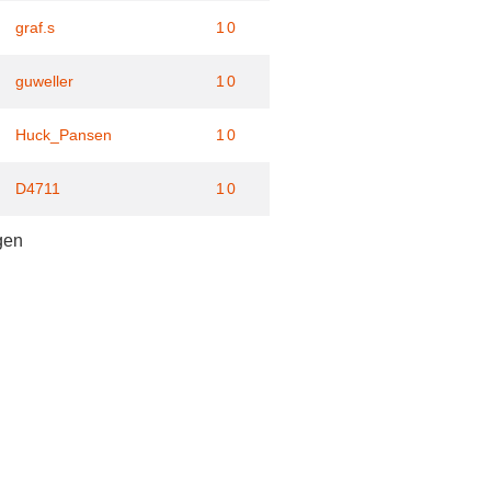
graf.s
10
guweller
10
Huck_Pansen
10
D4711
10
gen