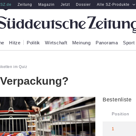
SZ.de
Zeitung
Magazin
Jetzt
Dossier
Alle SZ-Produkte
ne
Hitze
Politik
Wirtschaft
Meinung
Panorama
Sport
iketten im Quiz
 Verpackung?
Bestenliste
Position
1