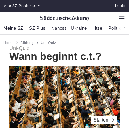
Zum Hauptinhalt springen
Alle SZ-Produkte
Login
Meine SZ
SZ Plus
Nahost
Ukraine
Hitze
Politik
W
Home
Bildung
Uni-Quiz
Uni-Quiz
Wann beginnt c.t.?
Starten