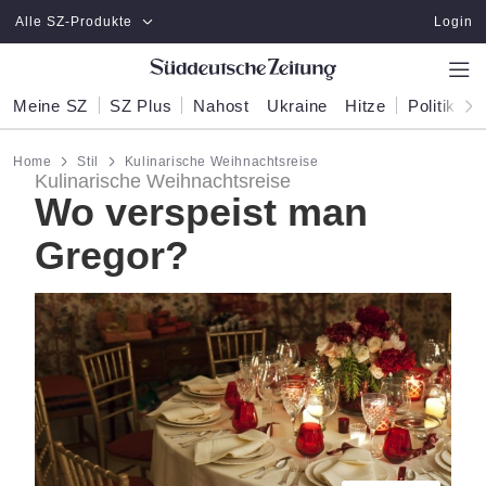
Zum Hauptinhalt springen
Alle SZ-Produkte
Login
Meine SZ
SZ Plus
Nahost
Ukraine
Hitze
Politik
W
Home
Stil
Kulinarische Weihnachtsreise
Kulinarische Weihnachtsreise
Wo verspeist man
Gregor?