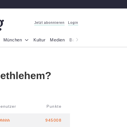
Jetzt abonnieren
Login
München
Kultur
Medien
Bayern
Reportage
Gesel
Bethlehem?
Benutzer
Punkte
Ohhhh
945008