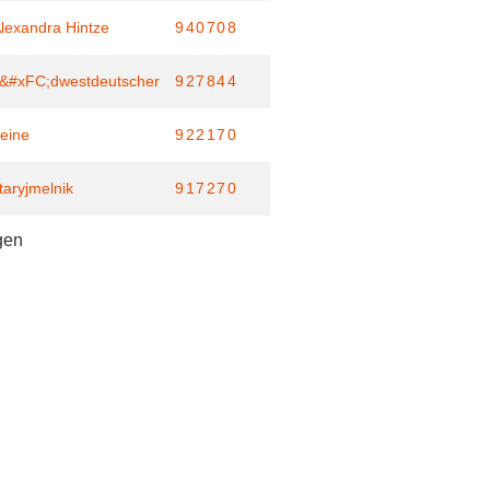
lexandra Hintze
940708
&#xFC;dwestdeutscher
927844
eine
922170
taryjmelnik
917270
gen