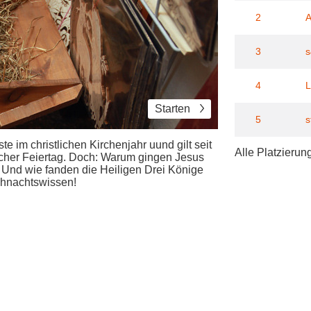
2
A
3
s
4
L
Starten
5
s
e im christlichen Kirchenjahr uund gilt seit
Alle Platzierun
licher Feiertag. Doch: Warum gingen Jesus
 Und wie fanden die Heiligen Drei Könige
eihnachtswissen!