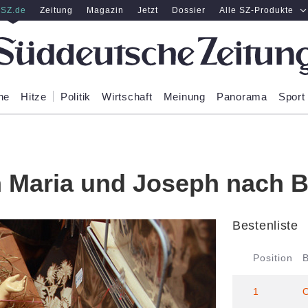
SZ.de
Zeitung
Magazin
Jetzt
Dossier
Alle SZ-Produkte
ne
Hitze
Politik
Wirtschaft
Meinung
Panorama
Sport
 Maria und Joseph nach 
Bestenliste
Position
1