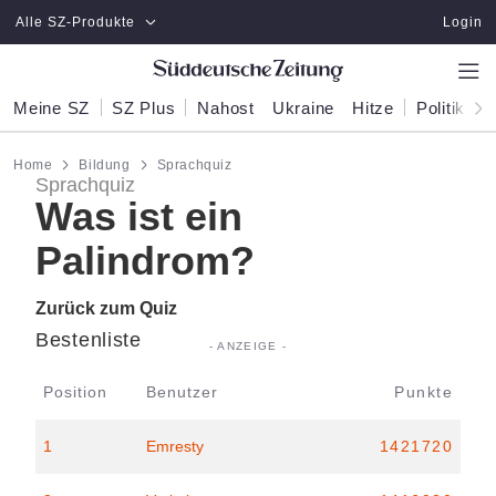
Zum Hauptinhalt springen
Alle SZ-Produkte
Login
Meine SZ
SZ Plus
Nahost
Ukraine
Hitze
Politik
W
Home
Bildung
Sprachquiz
Sprachquiz
Was ist ein
Palindrom?
Zurück zum Quiz
Bestenliste
Position
Benutzer
Punkte
1
Emresty
1421720