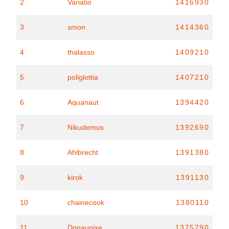
2
Variatio
1416930
3
smon
1414360
4
thalasso
1409210
5
poliglottia
1407210
6
Aquanaut
1394420
7
Nikudemus
1392690
8
Ahlbrecht
1391380
9
kirok
1391130
10
chainecook
1380110
11
Donaunixe
1375790