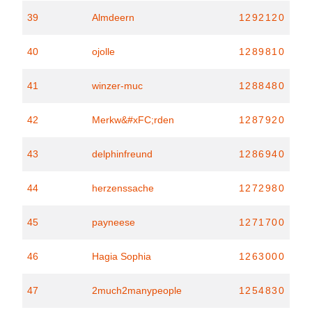
39
Almdeern
1292120
40
ojolle
1289810
41
winzer-muc
1288480
42
Merkw&#xFC;rden
1287920
43
delphinfreund
1286940
44
herzenssache
1272980
45
payneese
1271700
46
Hagia Sophia
1263000
47
2much2manypeople
1254830