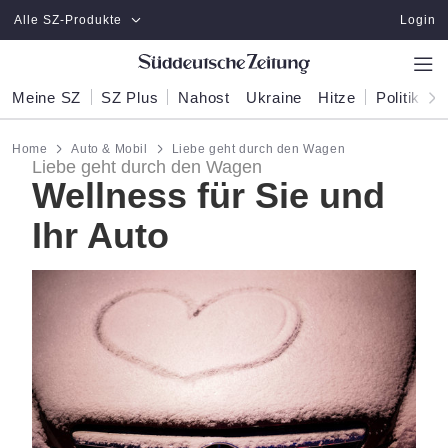
Zum Hauptinhalt springen
Alle SZ-Produkte
Login
Meine SZ
SZ Plus
Nahost
Ukraine
Hitze
Politik
W
Home
Auto & Mobil
Liebe geht durch den Wagen
Liebe geht durch den Wagen
Wellness für Sie und
Ihr Auto