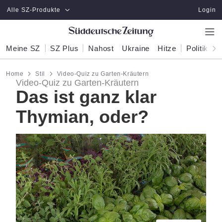
Zum Hauptinhalt springen
Alle SZ-Produkte
Login
Meine SZ
SZ Plus
Nahost
Ukraine
Hitze
Politik
W
Home
Stil
Video-Quiz zu Garten-Kräutern
Video-Quiz zu Garten-Kräutern
Das ist ganz klar
Thymian, oder?