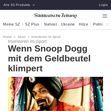
Zum Hauptinhalt springen
Alle SZ-Produkte
Login
Meine SZ
SZ Plus
Nahost
Ukraine
Hitze
Politik
W
Home
Sport
Investoren im Sport
Investoren im Sport
Wenn Snoop Dogg
mit dem Geldbeutel
klimpert