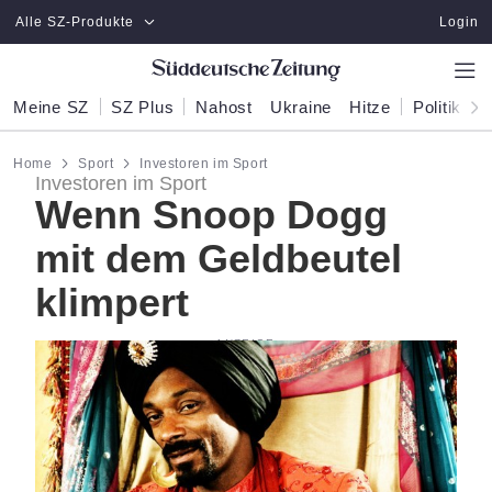
Zum Hauptinhalt springen
Alle SZ-Produkte
Login
Meine SZ
SZ Plus
Nahost
Ukraine
Hitze
Politik
W
Home
Sport
Investoren im Sport
Investoren im Sport
Wenn Snoop Dogg
mit dem Geldbeutel
klimpert