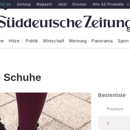
SZ.de
Zeitung
Magazin
Jetzt
Dossier
Alle SZ-Produkte
ne
Hitze
Politik
Wirtschaft
Meinung
Panorama
Sport
e Schuhe
Bestenliste
Position
1