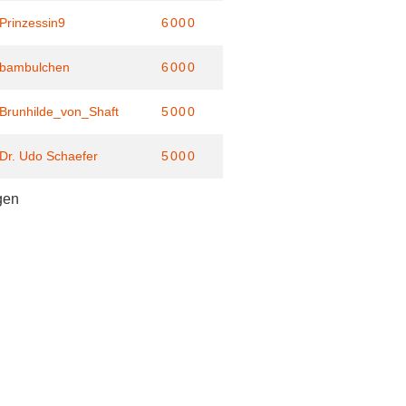
Prinzessin9
6000
bambulchen
6000
Brunhilde_von_Shaft
5000
Dr. Udo Schaefer
5000
gen