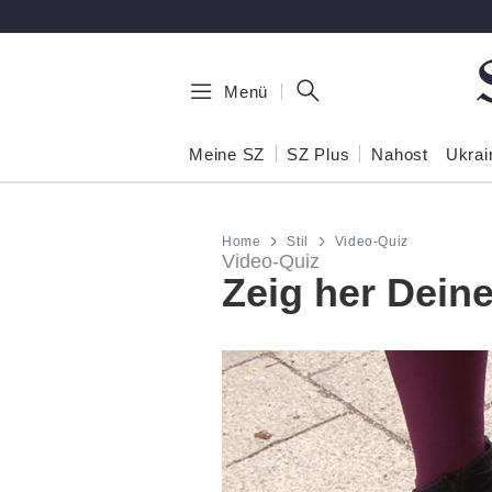
Zum Hauptinhalt springen
Menü
Meine SZ
SZ Plus
Nahost
Ukrai
Home
Stil
Video-Quiz
Video-Quiz
Zeig her Dein