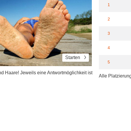
1
2
3
4
Starten
5
d Haare! Jeweils eine Antwortmöglichkeit ist
Alle Platzierun