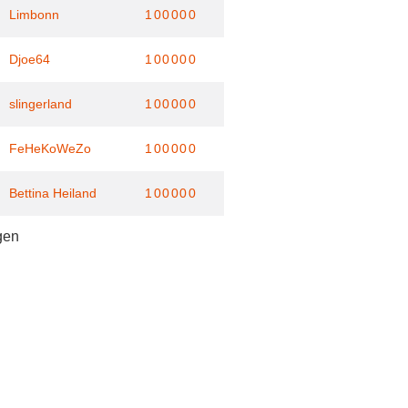
Limbonn
100000
Djoe64
100000
slingerland
100000
FeHeKoWeZo
100000
Bettina Heiland
100000
gen