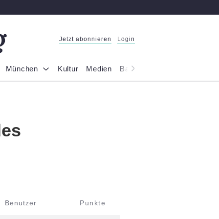
Jetzt abonnieren
Login
München
Kultur
Medien
Bayern
Reportage
Gesel
des
Benutzer
Punkte