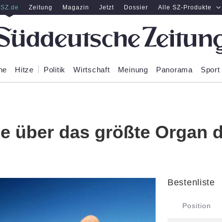
SZ.de
Zeitung
Magazin
Jetzt
Dossier
Alle SZ-Produkte
ne
Hitze
Politik
Wirtschaft
Meinung
Panorama
Sport
e über das größte Organ 
Bestenliste
Position