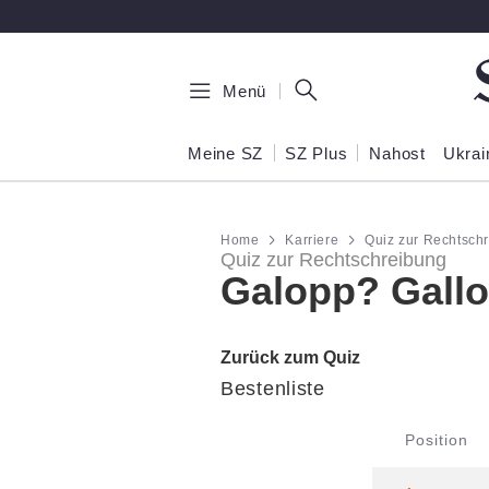
Zum Hauptinhalt springen
Menü
Meine SZ
SZ Plus
Nahost
Ukrai
Home
Karriere
Quiz zur Rechtsch
Quiz zur Rechtschreibung
Galopp? Gall
Zurück zum Quiz
Bestenliste
Position