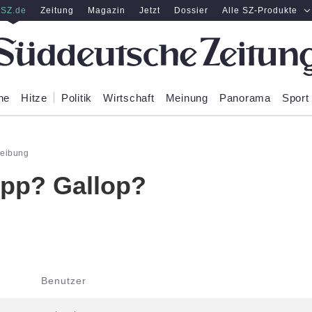
SZ.de
Zeitung
Magazin
Jetzt
Dossier
Alle SZ-Produkte
ne
Hitze
Politik
Wirtschaft
Meinung
Panorama
Sport
reibung
opp? Gallop?
Benutzer