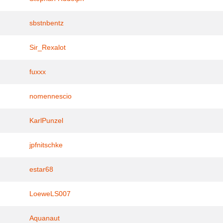
sbstnbentz
Sir_Rexalot
fuxxx
nomennescio
KarlPunzel
jpfnitschke
estar68
LoeweLS007
Aquanaut