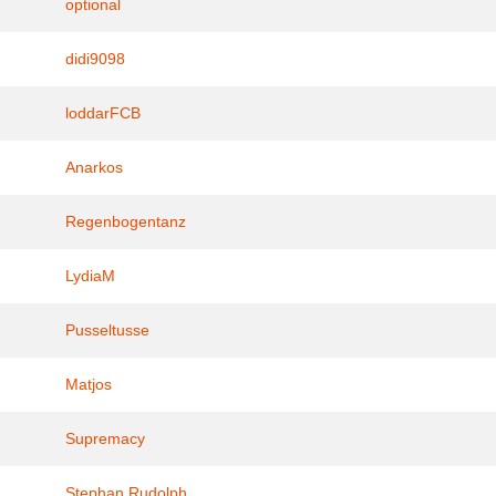
optional
didi9098
loddarFCB
Anarkos
Regenbogentanz
LydiaM
Pusseltusse
Matjos
Supremacy
Stephan Rudolph