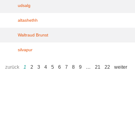
udsalg
altashethh
Waltraud Brunst
silvapur
zurück
1
2
3
4
5
6
7
8
9
…
21
22
weiter