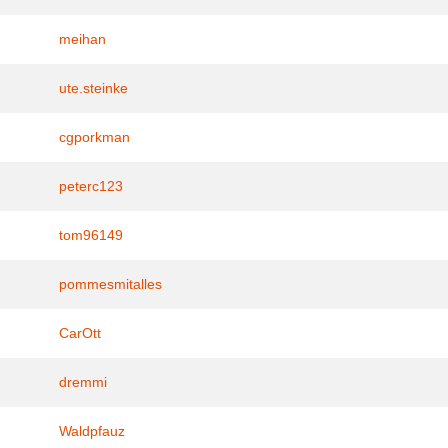
meihan
ute.steinke
cgporkman
peterc123
tom96149
pommesmitalles
CarOtt
dremmi
Waldpfauz