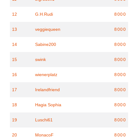
12
G.H.Rudi
8000
13
veggiequeen
8000
14
Sabine200
8000
15
swink
8000
16
wienerplatz
8000
17
Irelandfriend
8000
18
Hagia Sophia
8000
19
Luschi61
8000
20
MonacoF
8000