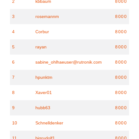
2
kbbaum
8000
3
rosemannm
8000
4
Corbur
8000
5
rayan
8000
6
sabine_ohlhaeuser@rutronik.com
8000
7
hpunktm
8000
8
Xaver01
8000
9
hubb63
8000
10
Schnelldenker
8000
11
bigrudolf1
8000