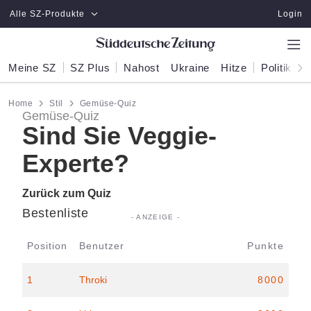
Zum Hauptinhalt springen
Alle SZ-Produkte
Login
Meine SZ
SZ Plus
Nahost
Ukraine
Hitze
Politik
W
Home
Stil
Gemüse-Quiz
Gemüse-Quiz
Sind Sie Veggie-
Experte?
Zurück zum Quiz
Bestenliste
Position
Benutzer
Punkte
1
Throki
8000