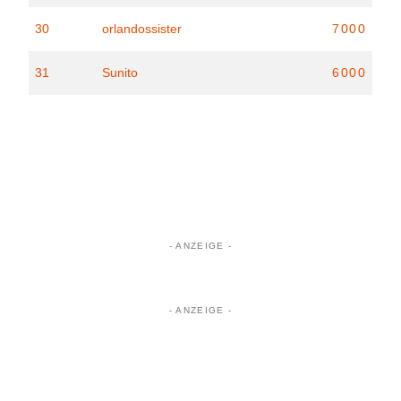
30
orlandossister
7000
31
Sunito
6000