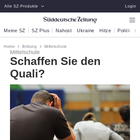
Zum Hauptinhalt springen
Alle SZ-Produkte
Login
Meine SZ
SZ Plus
Nahost
Ukraine
Hitze
Politik
W
Home
Bildung
Mittelschule
Mittelschule
Schaffen Sie den
Quali?