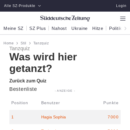
Zum Hauptinhalt springen
Alle SZ-Produkte
Login
Meine SZ
SZ Plus
Nahost
Ukraine
Hitze
Politik
W
Home
Stil
Tanzquiz
Tanzquiz
Was wird hier
getanzt?
Zurück zum Quiz
Bestenliste
Position
Benutzer
Punkte
1
Hagia Sophia
7000