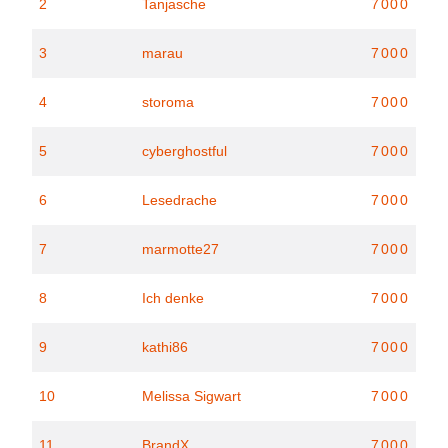
2
Tanjasche
7000
3
marau
7000
4
storoma
7000
5
cyberghostful
7000
6
Lesedrache
7000
7
marmotte27
7000
8
Ich denke
7000
9
kathi86
7000
10
Melissa Sigwart
7000
11
BrandX
7000