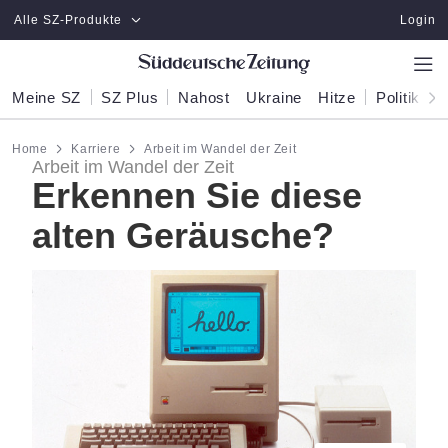
Zum Hauptinhalt springen
Alle SZ-Produkte
Login
Meine SZ
SZ Plus
Nahost
Ukraine
Hitze
Politik
W
Home
Karriere
Arbeit im Wandel der Zeit
Arbeit im Wandel der Zeit
Erkennen Sie diese
alten Geräusche?