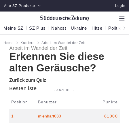
Zum Hauptinhalt springen
Alle SZ-Produkte
Login
Meine SZ
SZ Plus
Nahost
Ukraine
Hitze
Politik
W
Home
Karriere
Arbeit im Wandel der Zeit
Arbeit im Wandel der Zeit
Erkennen Sie diese
alten Geräusche?
Zurück zum Quiz
Bestenliste
Position
Benutzer
Punkte
1
mlenhart030
81000