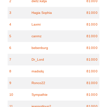
2
dietz.katja
81000
3
Hagia Sophia
81000
4
Laxmi
81000
5
canmz
81000
6
bebenburg
81000
7
Dr_Lord
81000
8
madsdq
81000
9
Ronco22
81000
10
Sympathie
81000
11
jeannotloup2
81000