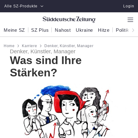
Zum Hauptinhalt springen
Alle SZ-Produkte
Login
Meine SZ
SZ Plus
Nahost
Ukraine
Hitze
Politik
W
Home
Karriere
Denker, Künstler, Manager
Denker, Künstler, Manager
Was sind Ihre
Stärken?