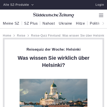
Zum Hauptinhalt springen
Alle SZ-Produkte
Login
Meine SZ
SZ Plus
Nahost
Ukraine
Hitze
Politik
W
Home
Reise
Reise-Quiz Finnland: Was wissen Sie über Helsinki?
Reisequiz der Woche: Helsinki
Was wissen Sie wirklich über
Helsinki?