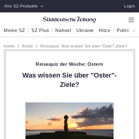
Zum Hauptinhalt springen
Alle SZ-Produkte
Login
Meine SZ
SZ Plus
Nahost
Ukraine
Hitze
Politik
W
Home
Reise
Reisequiz: Was wissen Sie über "Oster"-Ziele?
Reisequiz der Woche: Ostern
Was wissen Sie über "Oster"-
Ziele?