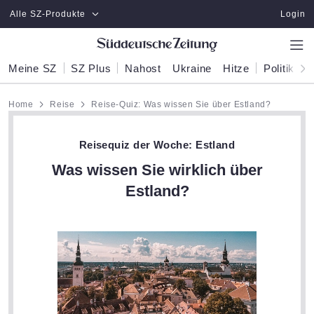
Zum Hauptinhalt springen
Alle SZ-Produkte
Login
Meine SZ
SZ Plus
Nahost
Ukraine
Hitze
Politik
W
Home
Reise
Reise-Quiz: Was wissen Sie über Estland?
Reisequiz der Woche: Estland
Was wissen Sie wirklich über
Estland?