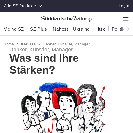
Zum Hauptinhalt springen
Alle SZ-Produkte
Login
Meine SZ
SZ Plus
Nahost
Ukraine
Hitze
Politik
W
Home
Karriere
Denker, Künstler, Manager
Denker, Künstler, Manager
Was sind Ihre
Stärken?