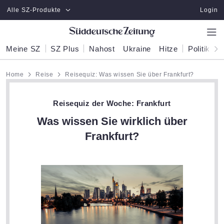
Zum Hauptinhalt springen
Alle SZ-Produkte
Login
Meine SZ
SZ Plus
Nahost
Ukraine
Hitze
Politik
W
Home
Reise
Reisequiz: Was wissen Sie über Frankfurt?
Reisequiz der Woche: Frankfurt
Was wissen Sie wirklich über
Frankfurt?