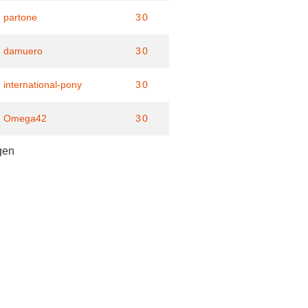
partone
30
damuero
30
international-pony
30
Omega42
30
gen