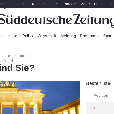
SZ.de
Zeitung
Magazin
Jetzt
Dossier
Alle SZ-Produkte
ne
Hitze
Politik
Wirtschaft
Meinung
Panorama
Sport
eutschland Teil II
Teil II
ind Sie?
Bestenliste
Position
1