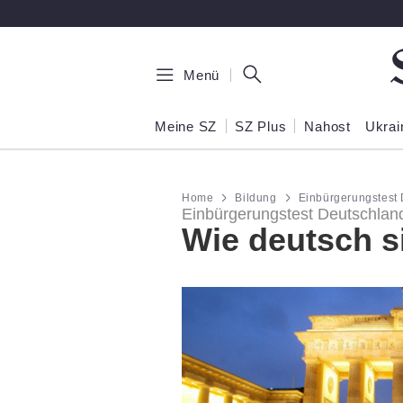
Zum Hauptinhalt springen
Menü
Meine SZ
SZ Plus
Nahost
Ukrai
Home
Bildung
Einbürgerungstest D
Einbürgerungstest Deutschland 
Wie deutsch s