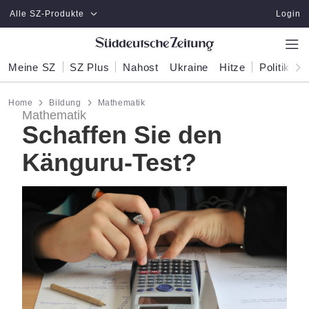
Zum Hauptinhalt springen
Alle SZ-Produkte
Login
Meine SZ
SZ Plus
Nahost
Ukraine
Hitze
Politik
W
Home
Bildung
Mathematik
Mathematik
Schaffen Sie den
Känguru-Test?