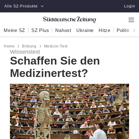
Zum Hauptinhalt springen
Alle SZ-Produkte
Login
Meine SZ
SZ Plus
Nahost
Ukraine
Hitze
Politik
W
Home
Bildung
Medizin-Test
Wissenstest
Schaffen Sie den
Medizinertest?