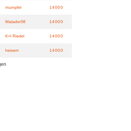
mumpfel
14000
Matador08
14000
K+I Riedel
14000
heisem
14000
gen