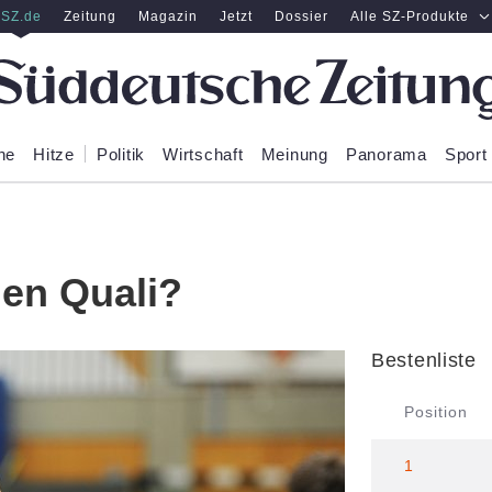
SZ.de
Zeitung
Magazin
Jetzt
Dossier
Alle SZ-Produkte
ne
Hitze
Politik
Wirtschaft
Meinung
Panorama
Sport
den Quali?
Bestenliste
Position
1