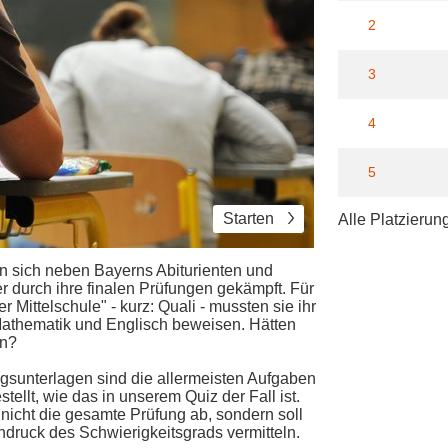
2
3
4
5
Starten
Alle Platzierun
 sich neben Bayerns Abiturienten und
r durch ihre finalen Prüfungen gekämpft. Für
 Mittelschule" - kurz: Quali - mussten sie ihr
athematik und Englisch beweisen. Hätten
en?
gsunterlagen sind die allermeisten Aufgaben
tellt, wie das in unserem Quiz der Fall ist.
h nicht die gesamte Prüfung ab, sondern soll
druck des Schwierigkeitsgrads vermitteln.