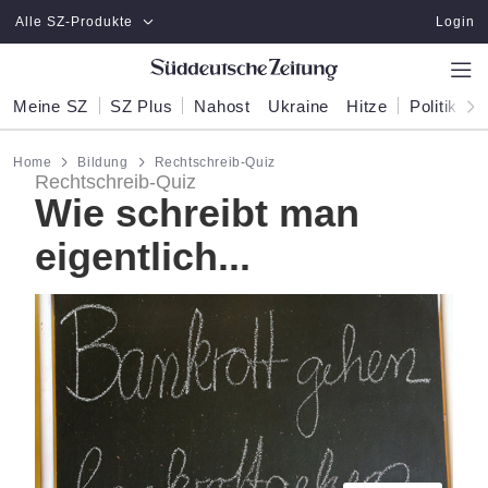
Zum Hauptinhalt springen
Alle SZ-Produkte
Login
Meine SZ
SZ Plus
Nahost
Ukraine
Hitze
Politik
W
Home
Bildung
Rechtschreib-Quiz
Rechtschreib-Quiz
Wie schreibt man
eigentlich...