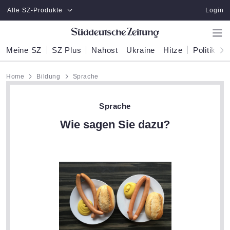
Zum Hauptinhalt springen
Alle SZ-Produkte
Login
Meine SZ
SZ Plus
Nahost
Ukraine
Hitze
Politik
W
Home
Bildung
Sprache
Sprache
Wie sagen Sie dazu?