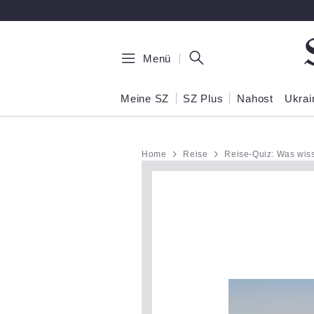
Zum Hauptinhalt springen
Menü
Meine SZ
SZ Plus
Nahost
Ukrai
Home
Reise
Reise-Quiz: Was wis