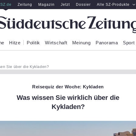
SZ.de
Zeitung
Magazin
Jetzt
Dossier
Alle SZ-Produkte
ne
Hitze
Politik
Wirtschaft
Meinung
Panorama
Sport
sen Sie über die Kykladen?
Reisequiz der Woche: Kykladen
Was wissen Sie wirklich über die
Kykladen?