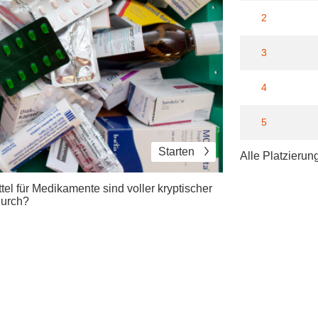
2
3
4
5
Starten
Alle Platzierun
l für Medikamente sind voller kryptischer
durch?