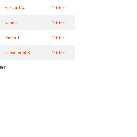
wizzard74
10000
yaselle
10000
Xaver01
10000
catwoman03
10000
gen