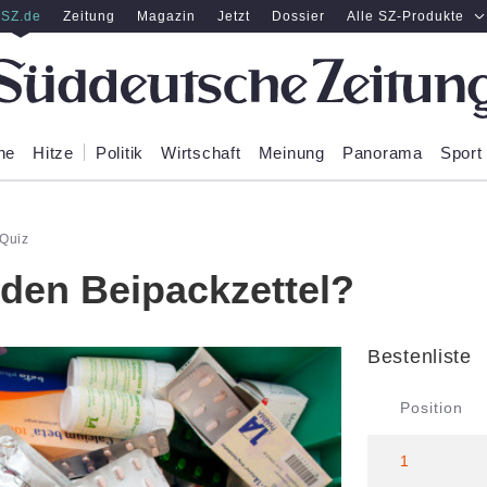
SZ.de
Zeitung
Magazin
Jetzt
Dossier
Alle SZ-Produkte
ne
Hitze
Politik
Wirtschaft
Meinung
Panorama
Sport
Quiz
 den Beipackzettel?
Bestenliste
Position
1