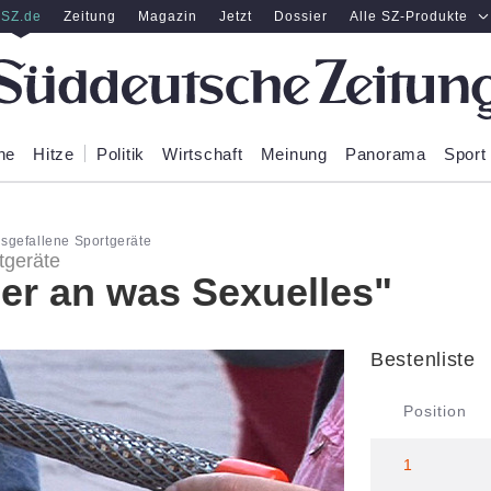
SZ.de
Zeitung
Magazin
Jetzt
Dossier
Alle SZ-Produkte
ne
Hitze
Politik
Wirtschaft
Meinung
Panorama
Sport
sgefallene Sportgeräte
tgeräte
her an was Sexuelles"
Bestenliste
Position
1