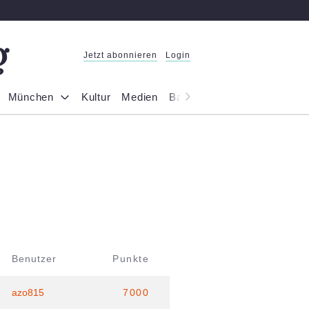
Jetzt abonnieren
Login
München
Kultur
Medien
Bayern
Reportage
Gesel
Benutzer
Punkte
azo815
7000