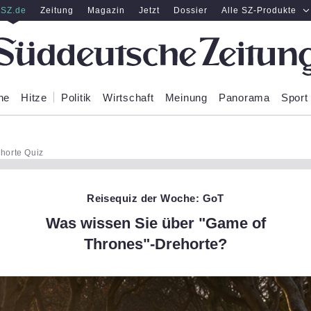
SZ.de
Zeitung
Magazin
Jetzt
Dossier
Alle SZ-Produkte
ne
Hitze
Politik
Wirtschaft
Meinung
Panorama
Sport
horte Quiz
Reisequiz der Woche: GoT
Was wissen Sie über "Game of
Thrones"-Drehorte?