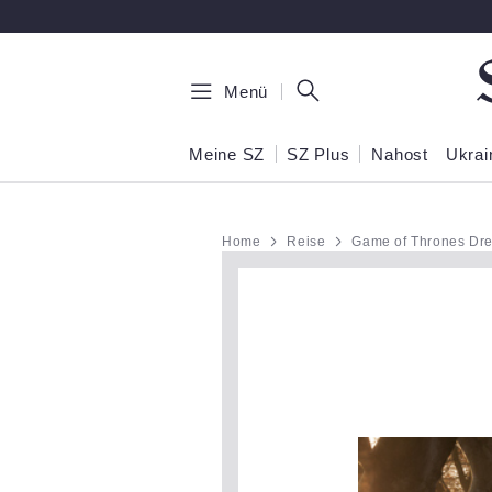
Zum Hauptinhalt springen
Menü
Meine SZ
SZ Plus
Nahost
Ukrai
Home
Reise
Game of Thrones Dre