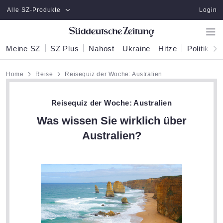
Zum Hauptinhalt springen
Alle SZ-Produkte
Login
Meine SZ
SZ Plus
Nahost
Ukraine
Hitze
Politik
W
Home
Reise
Reisequiz der Woche: Australien
Reisequiz der Woche: Australien
Was wissen Sie wirklich über
Australien?