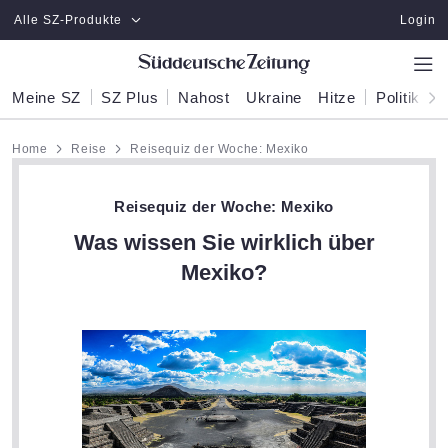
Zum Hauptinhalt springen
Alle SZ-Produkte
Login
Meine SZ
SZ Plus
Nahost
Ukraine
Hitze
Politik
W
Home
Reise
Reisequiz der Woche: Mexiko
Reisequiz der Woche: Mexiko
Was wissen Sie wirklich über
Mexiko?